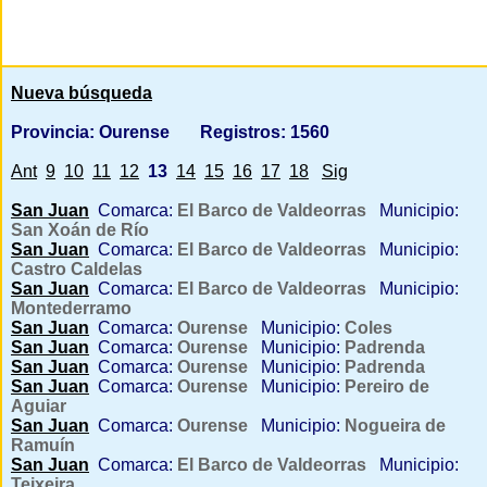
Nueva búsqueda
Provincia: Ourense
Registros: 1560
Ant
9
10
11
12
13
14
15
16
17
18
Sig
San Juan
Comarca:
El Barco de Valdeorras
Municipio:
San Xoán de Río
San Juan
Comarca:
El Barco de Valdeorras
Municipio:
Castro Caldelas
San Juan
Comarca:
El Barco de Valdeorras
Municipio:
Montederramo
San Juan
Comarca:
Ourense
Municipio:
Coles
San Juan
Comarca:
Ourense
Municipio:
Padrenda
San Juan
Comarca:
Ourense
Municipio:
Padrenda
San Juan
Comarca:
Ourense
Municipio:
Pereiro de
Aguiar
San Juan
Comarca:
Ourense
Municipio:
Nogueira de
Ramuín
San Juan
Comarca:
El Barco de Valdeorras
Municipio:
Teixeira