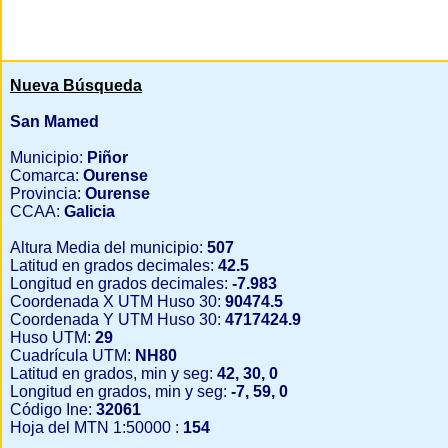
Nueva Búsqueda
San Mamed
Municipio:
Piñor
Comarca:
Ourense
Provincia:
Ourense
CCAA:
Galicia
Altura Media del municipio:
507
Latitud en grados decimales:
42.5
Longitud en grados decimales:
-7.983
Coordenada X UTM Huso 30:
90474.5
Coordenada Y UTM Huso 30:
4717424.9
Huso UTM:
29
Cuadrícula UTM:
NH80
Latitud en grados, min y seg:
42, 30, 0
Longitud en grados, min y seg:
-7, 59, 0
Código Ine:
32061
Hoja del MTN 1:50000 :
154