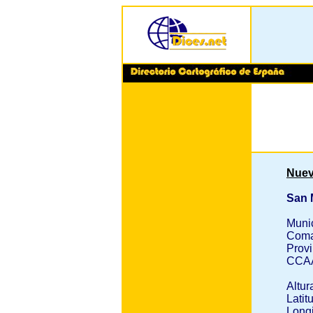
Nuev
San
Muni
Coma
Provi
CCA
Altur
Latit
Longi