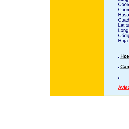
Coor
Coor
Huso
Cuad
Latit
Longi
Códig
Hoja
Hot
Cam
Avis