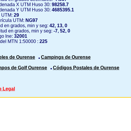
denada X UTM Huso 30:
98258.7
denada Y UTM Huso 30:
4685395.1
 UTM:
29
rícula UTM:
NG97
ud en grados, min y seg:
42, 13, 0
tud en grados, min y seg:
-7, 52, 0
o Ine:
32001
 del MTN 1:50000 :
225
eles de Ourense
Campings de Ourense
pos de Golf Ourense
Códigos Postales de Ourense
o Legal