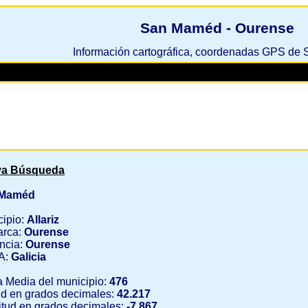
San Maméd - Ourense
Información cartográfica, coordenadas GPS d
a Búsqueda
 Maméd
cipio:
Allariz
rca:
Ourense
ncia:
Ourense
A:
Galicia
a Media del municipio:
476
ud en grados decimales:
42.217
tud en grados decimales:
-7.867