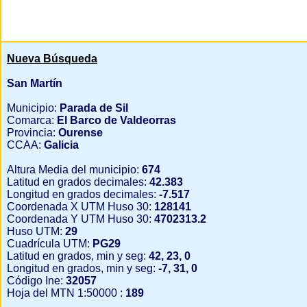
Nueva Búsqueda
San Martín
Municipio:
Parada de Sil
Comarca:
El Barco de Valdeorras
Provincia:
Ourense
CCAA:
Galicia
Altura Media del municipio:
674
Latitud en grados decimales:
42.383
Longitud en grados decimales:
-7.517
Coordenada X UTM Huso 30:
128141
Coordenada Y UTM Huso 30:
4702313.2
Huso UTM:
29
Cuadrícula UTM:
PG29
Latitud en grados, min y seg:
42, 23, 0
Longitud en grados, min y seg:
-7, 31, 0
Código Ine:
32057
Hoja del MTN 1:50000 :
189