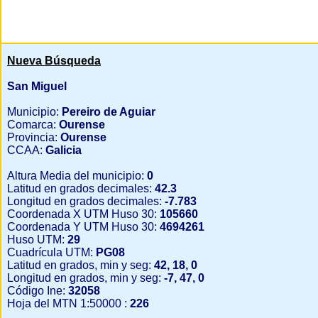
Nueva Búsqueda
San Miguel
Municipio:
Pereiro de Aguiar
Comarca:
Ourense
Provincia:
Ourense
CCAA:
Galicia
Altura Media del municipio:
0
Latitud en grados decimales:
42.3
Longitud en grados decimales:
-7.783
Coordenada X UTM Huso 30:
105660
Coordenada Y UTM Huso 30:
4694261
Huso UTM:
29
Cuadrícula UTM:
PG08
Latitud en grados, min y seg:
42, 18, 0
Longitud en grados, min y seg:
-7, 47, 0
Código Ine:
32058
Hoja del MTN 1:50000 :
226