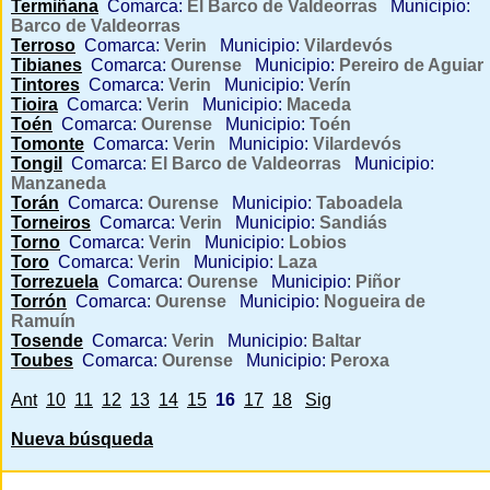
Termiñana
Comarca:
El Barco de Valdeorras
Municipio:
Barco de Valdeorras
Terroso
Comarca:
Verin
Municipio:
Vilardevós
Tibianes
Comarca:
Ourense
Municipio:
Pereiro de Aguiar
Tintores
Comarca:
Verin
Municipio:
Verín
Tioira
Comarca:
Verin
Municipio:
Maceda
Toén
Comarca:
Ourense
Municipio:
Toén
Tomonte
Comarca:
Verin
Municipio:
Vilardevós
Tongil
Comarca:
El Barco de Valdeorras
Municipio:
Manzaneda
Torán
Comarca:
Ourense
Municipio:
Taboadela
Torneiros
Comarca:
Verin
Municipio:
Sandiás
Torno
Comarca:
Verin
Municipio:
Lobios
Toro
Comarca:
Verin
Municipio:
Laza
Torrezuela
Comarca:
Ourense
Municipio:
Piñor
Torrón
Comarca:
Ourense
Municipio:
Nogueira de
Ramuín
Tosende
Comarca:
Verin
Municipio:
Baltar
Toubes
Comarca:
Ourense
Municipio:
Peroxa
Ant
10
11
12
13
14
15
16
17
18
Sig
Nueva búsqueda