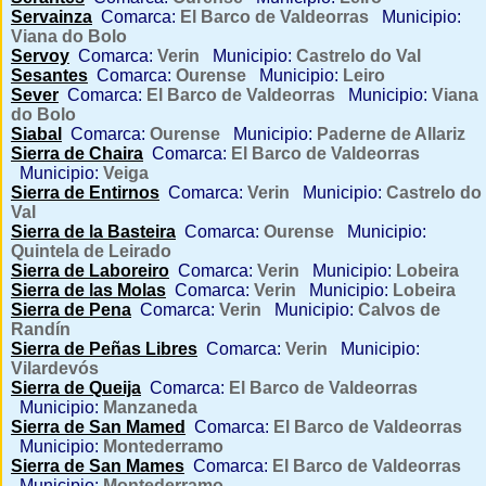
Servainza
Comarca:
El Barco de Valdeorras
Municipio:
Viana do Bolo
Servoy
Comarca:
Verin
Municipio:
Castrelo do Val
Sesantes
Comarca:
Ourense
Municipio:
Leiro
Sever
Comarca:
El Barco de Valdeorras
Municipio:
Viana
do Bolo
Siabal
Comarca:
Ourense
Municipio:
Paderne de Allariz
Sierra de Chaira
Comarca:
El Barco de Valdeorras
Municipio:
Veiga
Sierra de Entirnos
Comarca:
Verin
Municipio:
Castrelo do
Val
Sierra de la Basteira
Comarca:
Ourense
Municipio:
Quintela de Leirado
Sierra de Laboreiro
Comarca:
Verin
Municipio:
Lobeira
Sierra de las Molas
Comarca:
Verin
Municipio:
Lobeira
Sierra de Pena
Comarca:
Verin
Municipio:
Calvos de
Randín
Sierra de Peñas Libres
Comarca:
Verin
Municipio:
Vilardevós
Sierra de Queija
Comarca:
El Barco de Valdeorras
Municipio:
Manzaneda
Sierra de San Mamed
Comarca:
El Barco de Valdeorras
Municipio:
Montederramo
Sierra de San Mames
Comarca:
El Barco de Valdeorras
Municipio:
Montederramo