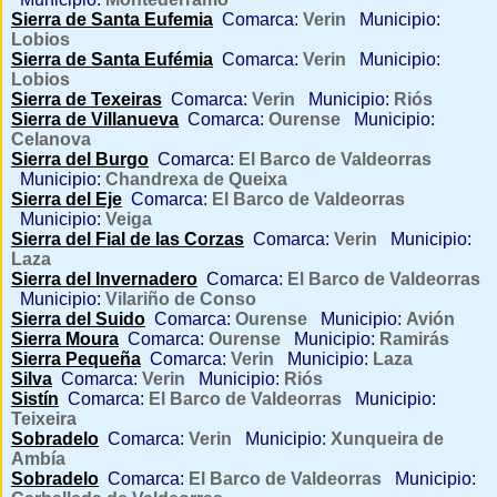
Sierra de Santa Eufemia
Comarca:
Verin
Municipio:
Lobios
Sierra de Santa Eufémia
Comarca:
Verin
Municipio:
Lobios
Sierra de Texeiras
Comarca:
Verin
Municipio:
Riós
Sierra de Villanueva
Comarca:
Ourense
Municipio:
Celanova
Sierra del Burgo
Comarca:
El Barco de Valdeorras
Municipio:
Chandrexa de Queixa
Sierra del Eje
Comarca:
El Barco de Valdeorras
Municipio:
Veiga
Sierra del Fial de las Corzas
Comarca:
Verin
Municipio:
Laza
Sierra del Invernadero
Comarca:
El Barco de Valdeorras
Municipio:
Vilariño de Conso
Sierra del Suido
Comarca:
Ourense
Municipio:
Avión
Sierra Moura
Comarca:
Ourense
Municipio:
Ramirás
Sierra Pequeña
Comarca:
Verin
Municipio:
Laza
Silva
Comarca:
Verin
Municipio:
Riós
Sistín
Comarca:
El Barco de Valdeorras
Municipio:
Teixeira
Sobradelo
Comarca:
Verin
Municipio:
Xunqueira de
Ambía
Sobradelo
Comarca:
El Barco de Valdeorras
Municipio: