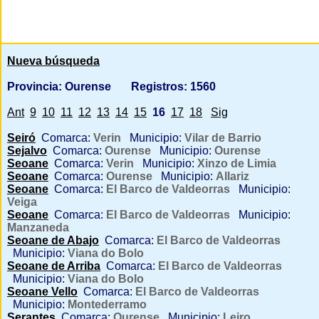
Nueva búsqueda
Provincia: Ourense
Registros: 1560
Ant
9
10
11
12
13
14
15
16
17
18
Sig
Seiró
Comarca:
Verin
Municipio:
Vilar de Barrio
Sejalvo
Comarca:
Ourense
Municipio:
Ourense
Seoane
Comarca:
Verin
Municipio:
Xinzo de Limia
Seoane
Comarca:
Ourense
Municipio:
Allariz
Seoane
Comarca:
El Barco de Valdeorras
Municipio:
Veiga
Seoane
Comarca:
El Barco de Valdeorras
Municipio:
Manzaneda
Seoane de Abajo
Comarca:
El Barco de Valdeorras
Municipio:
Viana do Bolo
Seoane de Arriba
Comarca:
El Barco de Valdeorras
Municipio:
Viana do Bolo
Seoane Vello
Comarca:
El Barco de Valdeorras
Municipio:
Montederramo
Serantes
Comarca:
Ourense
Municipio:
Leiro