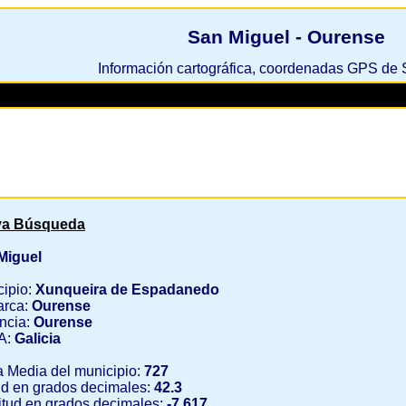
San Miguel - Ourense
Información cartográfica, coordenadas GPS de
a Búsqueda
Miguel
cipio:
Xunqueira de Espadanedo
rca:
Ourense
ncia:
Ourense
A:
Galicia
a Media del municipio:
727
ud en grados decimales:
42.3
tud en grados decimales:
-7.617