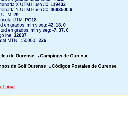
denada X UTM Huso 30:
119403
denada Y UTM Huso 30:
4693500.6
 UTM:
29
rícula UTM:
PG18
ud en grados, min y seg:
42, 18, 0
tud en grados, min y seg:
-7, 37, 0
o Ine:
32037
 del MTN 1:50000 :
226
eles de Ourense
Campings de Ourense
pos de Golf Ourense
Códigos Postales de Ourense
o Legal