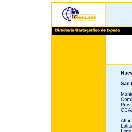
Nuev
San 
Muni
Coma
Provi
CCA
Altur
Latit
Longi