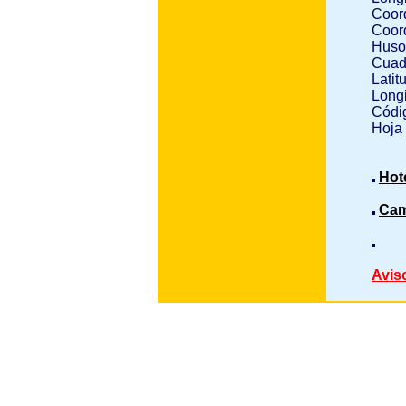
Coor
Coor
Huso
Cuad
Latit
Longi
Códig
Hoja
Hot
Cam
Avis