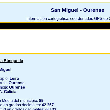
San Miguel - Ourense
Información cartográfica, coordenadas GPS de
a Búsqueda
Miguel
cipio:
Leiro
rca:
Ourense
ncia:
Ourense
A:
Galicia
a Media del municipio:
89
ud en grados decimales:
42.367
tud en grados decimales:
-8.133