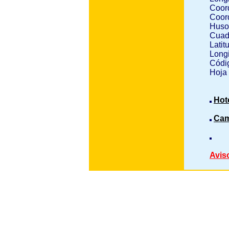
Coor
Coor
Huso
Cuad
Latit
Longi
Códig
Hoja
Hot
Cam
Avis