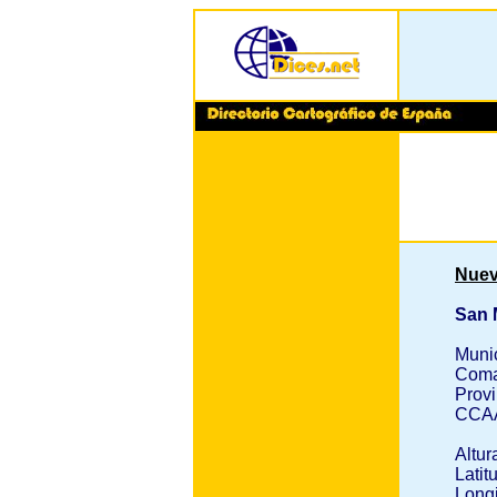
Nuev
San 
Muni
Coma
Provi
CCA
Altur
Latit
Longi