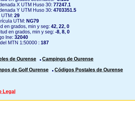
denada X UTM Huso 30:
77247.1
denada Y UTM Huso 30:
4703351.5
 UTM:
29
rícula UTM:
NG79
ud en grados, min y seg:
42, 22, 0
tud en grados, min y seg:
-8, 8, 0
o Ine:
32040
 del MTN 1:50000 :
187
eles de Ourense
Campings de Ourense
pos de Golf Ourense
Códigos Postales de Ourense
o Legal