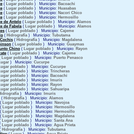
te
(
Lugar poblado
) Municipio:
Bacoachi
te
(
Lugar poblado
) Municipio:
Huasabas
te
(
Lugar poblado
) Municipio:
Nacori Chico
te
(
Lugar poblado
) Municipio:
Hermosillo
e de Antelo
(
Lugar poblado
) Municipio:
Alamos
te de Fabela
(
Lugar poblado
) Municipio:
Alamos
tes
(
Lugar poblado
) Municipio:
Cajeme
lo
(
Hidrografía
) Municipio:
Tubutama
 Cochis
(
Hidrografía
) Municipio:
Magdalena
binson
(
Lugar poblado
) Municipio:
Guaymas
funto Chino
(
Lugar poblado
) Municipio:
Rayon
cate
(
Lugar poblado
) Municipio:
Cajeme
(
Lugar poblado
) Municipio:
Puerto Penasco
Lugar
) Municipio:
Cucurpe
Lugar poblado
) Municipio:
Cucurpe
Lugar poblado
) Municipio:
Trincheras
Lugar poblado
) Municipio:
Bacoachi
Lugar poblado
) Municipio:
Imuris
Lugar poblado
) Municipio:
Rayon
Lugar poblado
) Municipio:
Sahuaripa
Hidrografía
) Municipio:
Imuris
(
Hidrografía
) Municipio:
Alamos
(
Lugar poblado
) Municipio:
Navojoa
(
Lugar poblado
) Municipio:
Hermosillo
(
Lugar poblado
) Municipio:
Hermosillo
(
Lugar poblado
) Municipio:
Magdalena
(
Lugar poblado
) Municipio:
Santa Ana
(
Lugar poblado
) Municipio:
Agua Prieta
(
Hidrografía
) Municipio:
Tubutama
 New
(
Lugar
) Municipio:
Agua Prieta