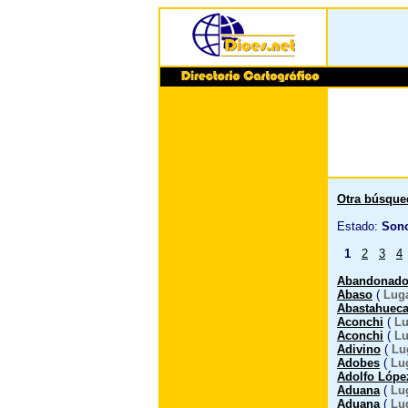
Otra búsque
Estado:
Sono
1
2
3
4
Abandonad
Abaso
(
Lug
Abastahuec
Aconchi
(
Lu
Aconchi
(
Lu
Adivino
(
Lu
Adobes
(
Lu
Adolfo Lópe
Aduana
(
Lu
Aduana
(
Lu