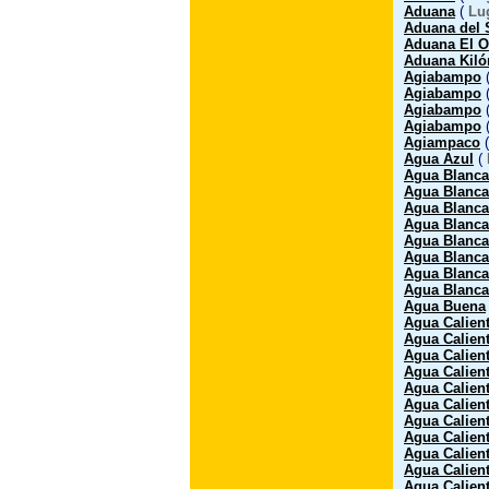
Aduana
(
Lu
Aduana del 
Aduana El O
Aduana Kiló
Agiabampo
Agiabampo
Agiabampo
Agiabampo
Agiampaco
Agua Azul
(
Agua Blanca
Agua Blanca
Agua Blanca
Agua Blanca
Agua Blanca
Agua Blanca
Agua Blanca
Agua Blanca
Agua Buena
Agua Calien
Agua Calien
Agua Calien
Agua Calien
Agua Calien
Agua Calien
Agua Calien
Agua Calien
Agua Calien
Agua Calien
Agua Calien