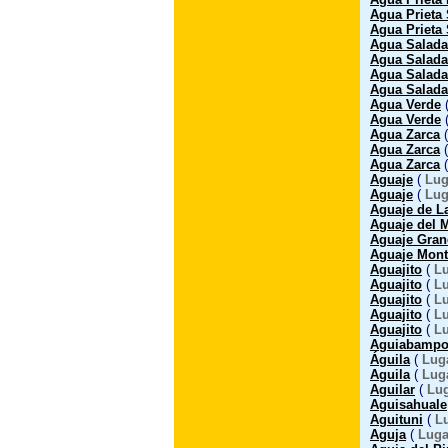
Agua Prieta
Agua Prieta
Agua Salada
Agua Salada
Agua Salada
Agua Salada
Agua Verde
Agua Verde
Agua Zarca
Agua Zarca
Agua Zarca
Aguaje
(
Lug
Aguaje
(
Lug
Aguaje de L
Aguaje del 
Aguaje Gran
Aguaje Mont
Aguajito
(
Lu
Aguajito
(
Lu
Aguajito
(
Lu
Aguajito
(
Lu
Aguajito
(
Lu
Aguiabamp
Águila
(
Lug
Aguila
(
Lug
Aguilar
(
Lug
Aguisahuale
Aguituni
(
L
Aguja
(
Luga