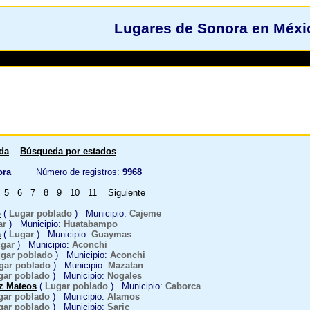
Lugares de Sonora en Méxi
da
Búsqueda por estados
ra
Número de registros:
9968
5
6
7
8
9
10
11
Siguiente
o
(
Lugar poblado
) Municipio:
Cajeme
ar
) Municipio:
Huatabampo
a
(
Lugar
) Municipio:
Guaymas
gar
) Municipio:
Aconchi
gar poblado
) Municipio:
Aconchi
gar poblado
) Municipio:
Mazatan
gar poblado
) Municipio:
Nogales
z Mateos
(
Lugar poblado
) Municipio:
Caborca
gar poblado
) Municipio:
Alamos
gar poblado
) Municipio:
Saric