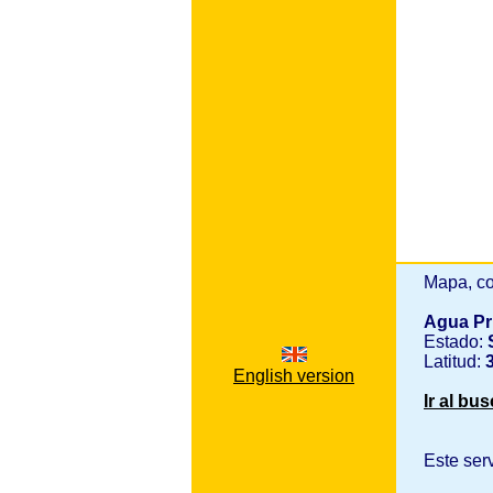
Mapa, co
Agua Pr
Estado:
Latitud:
3
English version
Ir al bu
Este ser