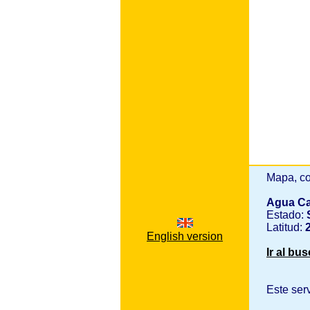
Mapa, co
Agua Ca
Estado:
Latitud:
2
English version
Ir al bu
Este ser