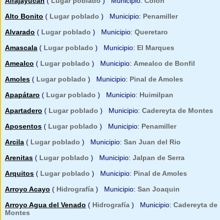
Alfajayucan
(
Lugar poblado
) Municipio:
Colon
Alto Bonito
(
Lugar poblado
) Municipio:
Penamiller
Alvarado
(
Lugar poblado
) Municipio:
Queretaro
Amascala
(
Lugar poblado
) Municipio:
El Marques
Amealco
(
Lugar poblado
) Municipio:
Amealco de Bonfil
Amoles
(
Lugar poblado
) Municipio:
Pinal de Amoles
Apapátaro
(
Lugar poblado
) Municipio:
Huimilpan
Apartadero
(
Lugar poblado
) Municipio:
Cadereyta de Montes
Aposentos
(
Lugar poblado
) Municipio:
Penamiller
Arcila
(
Lugar poblado
) Municipio:
San Juan del Rio
Arenitas
(
Lugar poblado
) Municipio:
Jalpan de Serra
Arquitos
(
Lugar poblado
) Municipio:
Pinal de Amoles
Arroyo Acayo
(
Hidrografía
) Municipio:
San Joaquin
Arroyo Agua del Venado
(
Hidrografía
) Municipio:
Cadereyta de
Montes