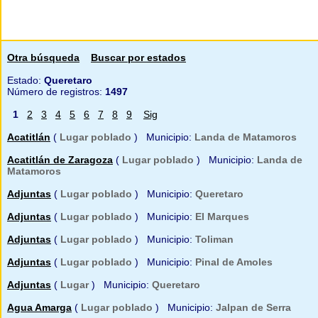
Otra búsqueda
Buscar por estados
Estado:
Queretaro
Número de registros:
1497
1
2
3
4
5
6
7
8
9
Sig
Acatitlán
(
Lugar poblado
) Municipio:
Landa de Matamoros
Acatitlán de Zaragoza
(
Lugar poblado
) Municipio:
Landa de
Matamoros
Adjuntas
(
Lugar poblado
) Municipio:
Queretaro
Adjuntas
(
Lugar poblado
) Municipio:
El Marques
Adjuntas
(
Lugar poblado
) Municipio:
Toliman
Adjuntas
(
Lugar poblado
) Municipio:
Pinal de Amoles
Adjuntas
(
Lugar
) Municipio:
Queretaro
Agua Amarga
(
Lugar poblado
) Municipio:
Jalpan de Serra