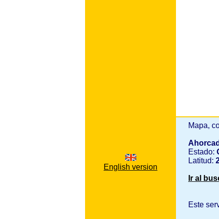
Mapa, co
Ahorca
Estado:
Q
Latitud:
2
English version
Ir al bu
Este ser