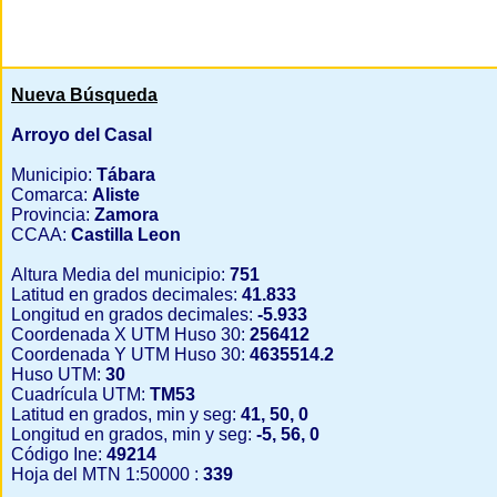
Nueva Búsqueda
Arroyo del Casal
Municipio:
Tábara
Comarca:
Aliste
Provincia:
Zamora
CCAA:
Castilla Leon
Altura Media del municipio:
751
Latitud en grados decimales:
41.833
Longitud en grados decimales:
-5.933
Coordenada X UTM Huso 30:
256412
Coordenada Y UTM Huso 30:
4635514.2
Huso UTM:
30
Cuadrícula UTM:
TM53
Latitud en grados, min y seg:
41, 50, 0
Longitud en grados, min y seg:
-5, 56, 0
Código Ine:
49214
Hoja del MTN 1:50000 :
339