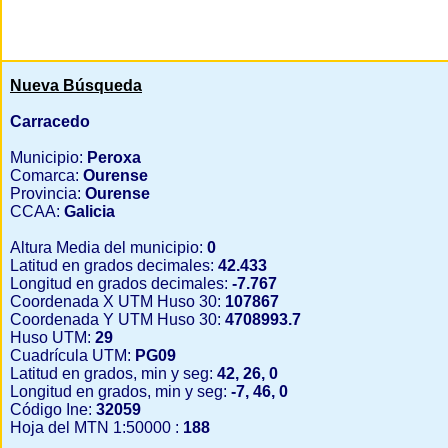
Nueva Búsqueda
Carracedo
Municipio:
Peroxa
Comarca:
Ourense
Provincia:
Ourense
CCAA:
Galicia
Altura Media del municipio:
0
Latitud en grados decimales:
42.433
Longitud en grados decimales:
-7.767
Coordenada X UTM Huso 30:
107867
Coordenada Y UTM Huso 30:
4708993.7
Huso UTM:
29
Cuadrícula UTM:
PG09
Latitud en grados, min y seg:
42, 26, 0
Longitud en grados, min y seg:
-7, 46, 0
Código Ine:
32059
Hoja del MTN 1:50000 :
188