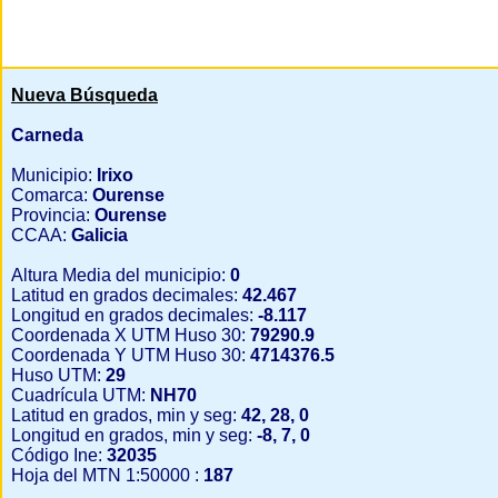
Nueva Búsqueda
Carneda
Municipio:
Irixo
Comarca:
Ourense
Provincia:
Ourense
CCAA:
Galicia
Altura Media del municipio:
0
Latitud en grados decimales:
42.467
Longitud en grados decimales:
-8.117
Coordenada X UTM Huso 30:
79290.9
Coordenada Y UTM Huso 30:
4714376.5
Huso UTM:
29
Cuadrícula UTM:
NH70
Latitud en grados, min y seg:
42, 28, 0
Longitud en grados, min y seg:
-8, 7, 0
Código Ine:
32035
Hoja del MTN 1:50000 :
187