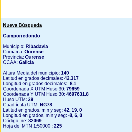
Nueva Búsqueda
Camporredondo
Municipio:
Ribadavia
Comarca:
Ourense
Provincia:
Ourense
CCAA:
Galicia
Altura Media del municipio:
140
Latitud en grados decimales:
42.317
Longitud en grados decimales:
-8.1
Coordenada X UTM Huso 30:
79659
Coordenada Y UTM Huso 30:
4697631.8
Huso UTM:
29
Cuadrícula UTM:
NG78
Latitud en grados, min y seg:
42, 19, 0
Longitud en grados, min y seg:
-8, 6, 0
Código Ine:
32069
Hoja del MTN 1:50000 :
225