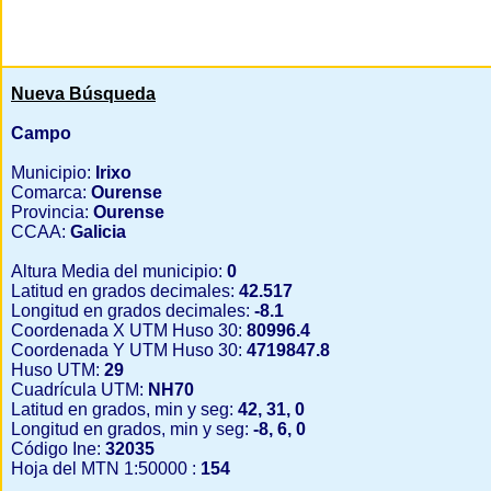
Nueva Búsqueda
Campo
Municipio:
Irixo
Comarca:
Ourense
Provincia:
Ourense
CCAA:
Galicia
Altura Media del municipio:
0
Latitud en grados decimales:
42.517
Longitud en grados decimales:
-8.1
Coordenada X UTM Huso 30:
80996.4
Coordenada Y UTM Huso 30:
4719847.8
Huso UTM:
29
Cuadrícula UTM:
NH70
Latitud en grados, min y seg:
42, 31, 0
Longitud en grados, min y seg:
-8, 6, 0
Código Ine:
32035
Hoja del MTN 1:50000 :
154