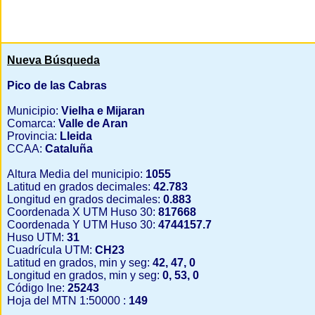
Nueva Búsqueda
Pico de las Cabras
Municipio:
Vielha e Mijaran
Comarca:
Valle de Aran
Provincia:
Lleida
CCAA:
Cataluña
Altura Media del municipio:
1055
Latitud en grados decimales:
42.783
Longitud en grados decimales:
0.883
Coordenada X UTM Huso 30:
817668
Coordenada Y UTM Huso 30:
4744157.7
Huso UTM:
31
Cuadrícula UTM:
CH23
Latitud en grados, min y seg:
42, 47, 0
Longitud en grados, min y seg:
0, 53, 0
Código Ine:
25243
Hoja del MTN 1:50000 :
149