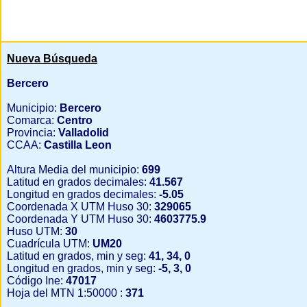
Nueva Búsqueda
Bercero
Municipio:
Bercero
Comarca:
Centro
Provincia:
Valladolid
CCAA:
Castilla Leon
Altura Media del municipio:
699
Latitud en grados decimales:
41.567
Longitud en grados decimales:
-5.05
Coordenada X UTM Huso 30:
329065
Coordenada Y UTM Huso 30:
4603775.9
Huso UTM:
30
Cuadrícula UTM:
UM20
Latitud en grados, min y seg:
41, 34, 0
Longitud en grados, min y seg:
-5, 3, 0
Código Ine:
47017
Hoja del MTN 1:50000 :
371