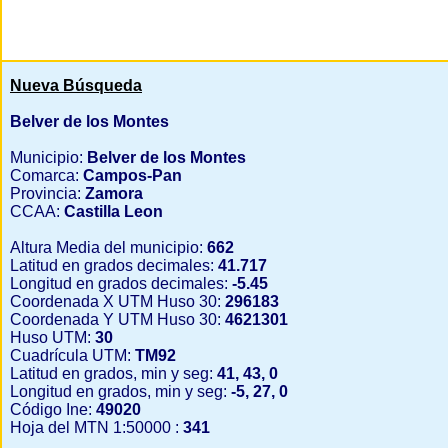
Nueva Búsqueda
Belver de los Montes
Municipio:
Belver de los Montes
Comarca:
Campos-Pan
Provincia:
Zamora
CCAA:
Castilla Leon
Altura Media del municipio:
662
Latitud en grados decimales:
41.717
Longitud en grados decimales:
-5.45
Coordenada X UTM Huso 30:
296183
Coordenada Y UTM Huso 30:
4621301
Huso UTM:
30
Cuadrícula UTM:
TM92
Latitud en grados, min y seg:
41, 43, 0
Longitud en grados, min y seg:
-5, 27, 0
Código Ine:
49020
Hoja del MTN 1:50000 :
341