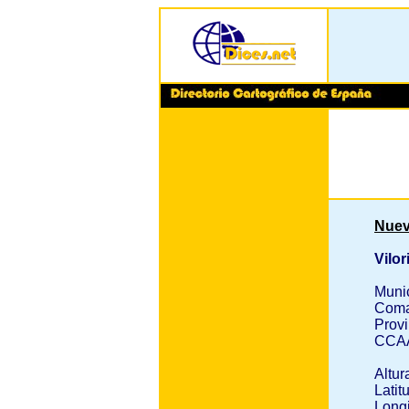
Nuev
Vilor
Muni
Coma
Provi
CCA
Altur
Latit
Longi