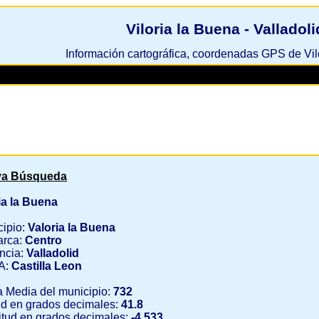
Viloria la Buena - Valladoli
Información cartográfica, coordenadas GPS de Vil
a Búsqueda
ia la Buena
cipio:
Valoria la Buena
rca:
Centro
ncia:
Valladolid
A:
Castilla Leon
a Media del municipio:
732
ud en grados decimales:
41.8
tud en grados decimales:
-4.533