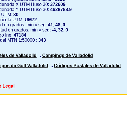
denada X UTM Huso 30:
372609
denada Y UTM Huso 30:
4628788.9
 UTM:
30
rícula UTM:
UM72
ud en grados, min y seg:
41, 48, 0
tud en grados, min y seg:
-4, 32, 0
o Ine:
47184
 del MTN 1:50000 :
343
eles de Valladolid
Campings de Valladolid
pos de Golf Valladolid
Códigos Postales de Valladolid
o Legal