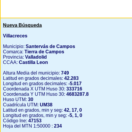
Nueva Búsqueda
Villacreces
Municipio:
Santervás de Campos
Comarca:
Tierra de Campos
Provincia:
Valladolid
CCAA:
Castilla Leon
Altura Media del municipio:
749
Latitud en grados decimales:
42.283
Longitud en grados decimales:
-5.017
Coordenada X UTM Huso 30:
333716
Coordenada Y UTM Huso 30:
4683287.8
Huso UTM:
30
Cuadrícula UTM:
UM38
Latitud en grados, min y seg:
42, 17, 0
Longitud en grados, min y seg:
-5, 1, 0
Código Ine:
47153
Hoja del MTN 1:50000 :
234