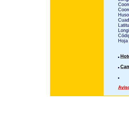
Coor
Coor
Huso
Cuad
Latit
Longi
Códig
Hoja
Hot
Cam
Avis