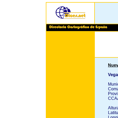
Nuev
Vega
Muni
Coma
Provi
CCA
Altur
Latit
Longi