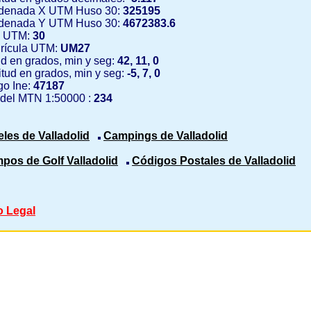
denada X UTM Huso 30:
325195
denada Y UTM Huso 30:
4672383.6
 UTM:
30
rícula UTM:
UM27
ud en grados, min y seg:
42, 11, 0
tud en grados, min y seg:
-5, 7, 0
o Ine:
47187
 del MTN 1:50000 :
234
eles de Valladolid
Campings de Valladolid
pos de Golf Valladolid
Códigos Postales de Valladolid
o Legal