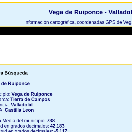
Vega de Ruiponce - Valladol
Información cartográfica, coordenadas GPS de Ve
a Búsqueda
 de Ruiponce
cipio:
Vega de Ruiponce
rca:
Tierra de Campos
ncia:
Valladolid
A:
Castilla Leon
a Media del municipio:
738
ud en grados decimales:
42.183
tud en grados decimales:
-5.117