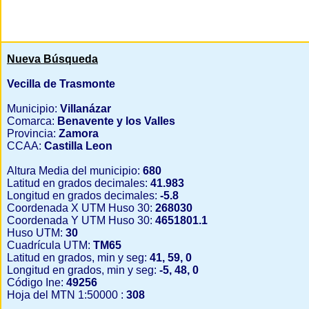
Nueva Búsqueda
Vecilla de Trasmonte
Municipio:
Villanázar
Comarca:
Benavente y los Valles
Provincia:
Zamora
CCAA:
Castilla Leon
Altura Media del municipio:
680
Latitud en grados decimales:
41.983
Longitud en grados decimales:
-5.8
Coordenada X UTM Huso 30:
268030
Coordenada Y UTM Huso 30:
4651801.1
Huso UTM:
30
Cuadrícula UTM:
TM65
Latitud en grados, min y seg:
41, 59, 0
Longitud en grados, min y seg:
-5, 48, 0
Código Ine:
49256
Hoja del MTN 1:50000 :
308