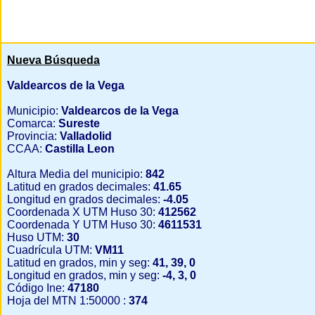
Nueva Búsqueda
Valdearcos de la Vega
Municipio:
Valdearcos de la Vega
Comarca:
Sureste
Provincia:
Valladolid
CCAA:
Castilla Leon
Altura Media del municipio:
842
Latitud en grados decimales:
41.65
Longitud en grados decimales:
-4.05
Coordenada X UTM Huso 30:
412562
Coordenada Y UTM Huso 30:
4611531
Huso UTM:
30
Cuadrícula UTM:
VM11
Latitud en grados, min y seg:
41, 39, 0
Longitud en grados, min y seg:
-4, 3, 0
Código Ine:
47180
Hoja del MTN 1:50000 :
374