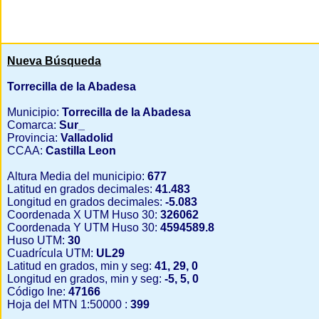
Nueva Búsqueda
Torrecilla de la Abadesa
Municipio:
Torrecilla de la Abadesa
Comarca:
Sur_
Provincia:
Valladolid
CCAA:
Castilla Leon
Altura Media del municipio:
677
Latitud en grados decimales:
41.483
Longitud en grados decimales:
-5.083
Coordenada X UTM Huso 30:
326062
Coordenada Y UTM Huso 30:
4594589.8
Huso UTM:
30
Cuadrícula UTM:
UL29
Latitud en grados, min y seg:
41, 29, 0
Longitud en grados, min y seg:
-5, 5, 0
Código Ine:
47166
Hoja del MTN 1:50000 :
399