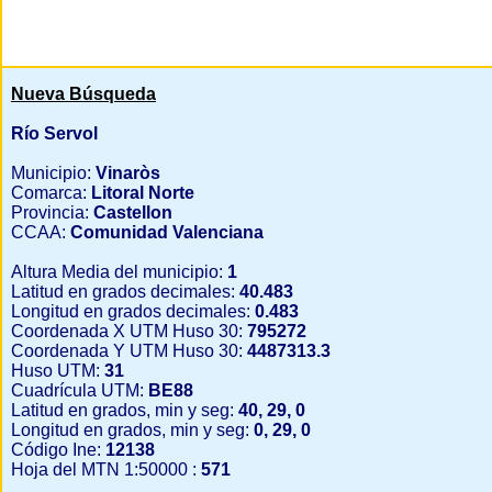
Nueva Búsqueda
Río Servol
Municipio:
Vinaròs
Comarca:
Litoral Norte
Provincia:
Castellon
CCAA:
Comunidad Valenciana
Altura Media del municipio:
1
Latitud en grados decimales:
40.483
Longitud en grados decimales:
0.483
Coordenada X UTM Huso 30:
795272
Coordenada Y UTM Huso 30:
4487313.3
Huso UTM:
31
Cuadrícula UTM:
BE88
Latitud en grados, min y seg:
40, 29, 0
Longitud en grados, min y seg:
0, 29, 0
Código Ine:
12138
Hoja del MTN 1:50000 :
571