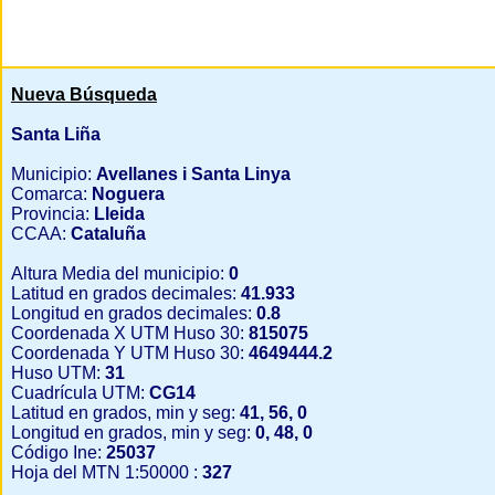
Nueva Búsqueda
Santa Liña
Municipio:
Avellanes i Santa Linya
Comarca:
Noguera
Provincia:
Lleida
CCAA:
Cataluña
Altura Media del municipio:
0
Latitud en grados decimales:
41.933
Longitud en grados decimales:
0.8
Coordenada X UTM Huso 30:
815075
Coordenada Y UTM Huso 30:
4649444.2
Huso UTM:
31
Cuadrícula UTM:
CG14
Latitud en grados, min y seg:
41, 56, 0
Longitud en grados, min y seg:
0, 48, 0
Código Ine:
25037
Hoja del MTN 1:50000 :
327