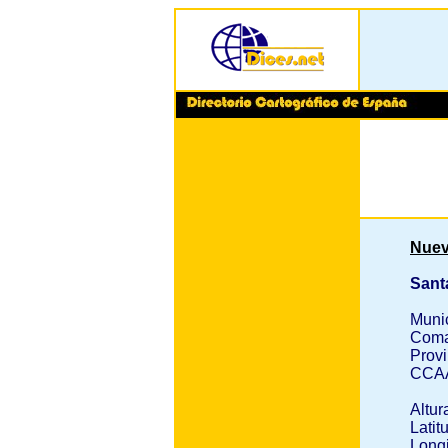
Nuev
Sant
Muni
Coma
Provi
CCA
Altur
Latit
Longi