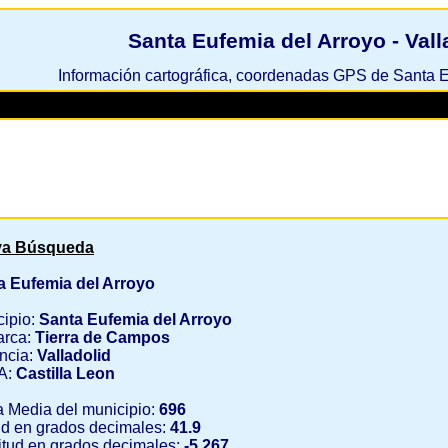
Santa Eufemia del Arroyo - Vall
Información cartográfica, coordenadas GPS de Santa E
a Búsqueda
a Eufemia del Arroyo
cipio:
Santa Eufemia del Arroyo
rca:
Tierra de Campos
ncia:
Valladolid
A:
Castilla Leon
a Media del municipio:
696
ud en grados decimales:
41.9
tud en grados decimales:
-5.267