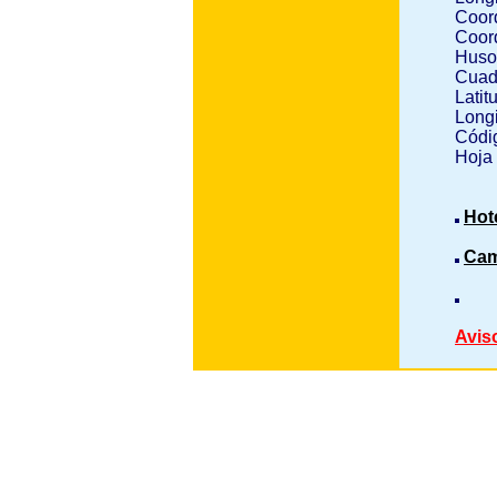
Coor
Coor
Huso
Cuad
Latit
Longi
Códig
Hoja
Hot
Cam
Avis