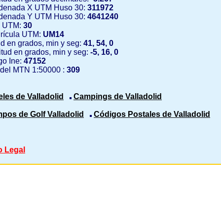
denada X UTM Huso 30:
311972
denada Y UTM Huso 30:
4641240
 UTM:
30
rícula UTM:
UM14
ud en grados, min y seg:
41, 54, 0
tud en grados, min y seg:
-5, 16, 0
o Ine:
47152
 del MTN 1:50000 :
309
eles de Valladolid
Campings de Valladolid
pos de Golf Valladolid
Códigos Postales de Valladolid
o Legal