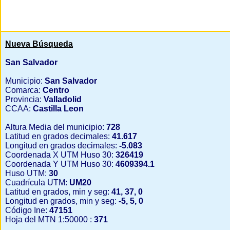
Nueva Búsqueda
San Salvador
Municipio:
San Salvador
Comarca:
Centro
Provincia:
Valladolid
CCAA:
Castilla Leon
Altura Media del municipio:
728
Latitud en grados decimales:
41.617
Longitud en grados decimales:
-5.083
Coordenada X UTM Huso 30:
326419
Coordenada Y UTM Huso 30:
4609394.1
Huso UTM:
30
Cuadrícula UTM:
UM20
Latitud en grados, min y seg:
41, 37, 0
Longitud en grados, min y seg:
-5, 5, 0
Código Ine:
47151
Hoja del MTN 1:50000 :
371