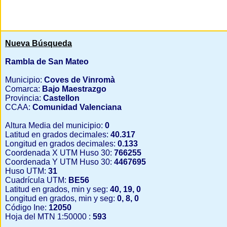
Nueva Búsqueda
Rambla de San Mateo
Municipio:
Coves de Vinromà
Comarca:
Bajo Maestrazgo
Provincia:
Castellon
CCAA:
Comunidad Valenciana
Altura Media del municipio:
0
Latitud en grados decimales:
40.317
Longitud en grados decimales:
0.133
Coordenada X UTM Huso 30:
766255
Coordenada Y UTM Huso 30:
4467695
Huso UTM:
31
Cuadrícula UTM:
BE56
Latitud en grados, min y seg:
40, 19, 0
Longitud en grados, min y seg:
0, 8, 0
Código Ine:
12050
Hoja del MTN 1:50000 :
593