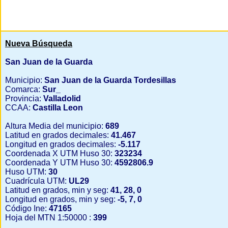
Nueva Búsqueda
San Juan de la Guarda
Municipio:
San Juan de la Guarda Tordesillas
Comarca:
Sur_
Provincia:
Valladolid
CCAA:
Castilla Leon
Altura Media del municipio:
689
Latitud en grados decimales:
41.467
Longitud en grados decimales:
-5.117
Coordenada X UTM Huso 30:
323234
Coordenada Y UTM Huso 30:
4592806.9
Huso UTM:
30
Cuadrícula UTM:
UL29
Latitud en grados, min y seg:
41, 28, 0
Longitud en grados, min y seg:
-5, 7, 0
Código Ine:
47165
Hoja del MTN 1:50000 :
399