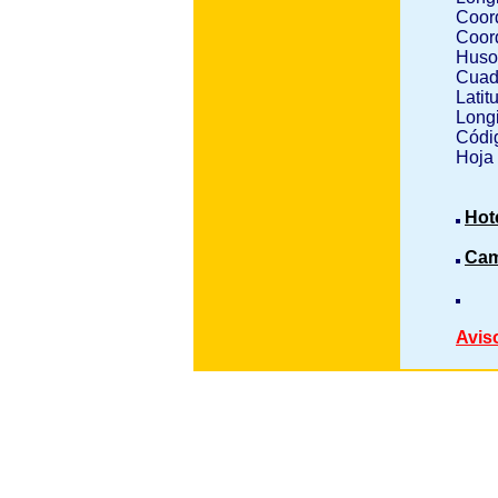
Coor
Coor
Huso
Cuad
Latit
Longi
Códig
Hoja
Hot
Cam
Avis