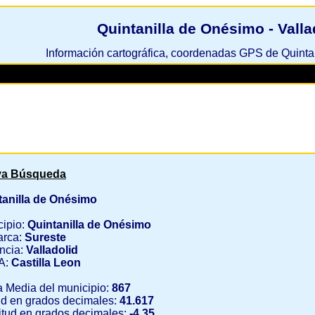
Quintanilla de Onésimo - Valla
Información cartográfica, coordenadas GPS de Quinta
a Búsqueda
tanilla de Onésimo
cipio:
Quintanilla de Onésimo
rca:
Sureste
ncia:
Valladolid
A:
Castilla Leon
a Media del municipio:
867
ud en grados decimales:
41.617
tud en grados decimales:
-4.35