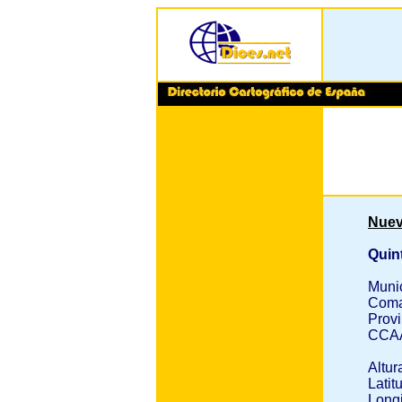
Nuev
Quin
Muni
Coma
Provi
CCA
Altur
Latit
Longi