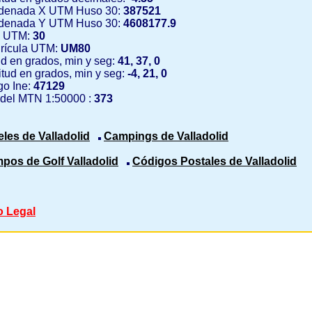
denada X UTM Huso 30:
387521
denada Y UTM Huso 30:
4608177.9
 UTM:
30
rícula UTM:
UM80
ud en grados, min y seg:
41, 37, 0
tud en grados, min y seg:
-4, 21, 0
o Ine:
47129
 del MTN 1:50000 :
373
eles de Valladolid
Campings de Valladolid
pos de Golf Valladolid
Códigos Postales de Valladolid
o Legal