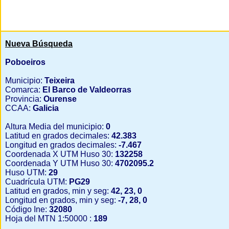
Nueva Búsqueda
Poboeiros
Municipio:
Teixeira
Comarca:
El Barco de Valdeorras
Provincia:
Ourense
CCAA:
Galicia
Altura Media del municipio:
0
Latitud en grados decimales:
42.383
Longitud en grados decimales:
-7.467
Coordenada X UTM Huso 30:
132258
Coordenada Y UTM Huso 30:
4702095.2
Huso UTM:
29
Cuadrícula UTM:
PG29
Latitud en grados, min y seg:
42, 23, 0
Longitud en grados, min y seg:
-7, 28, 0
Código Ine:
32080
Hoja del MTN 1:50000 :
189