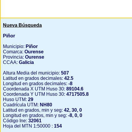
Nueva Búsqueda
Piñor
Municipio:
Piñor
Comarca:
Ourense
Provincia:
Ourense
CCAA:
Galicia
Altura Media del municipio:
507
Latitud en grados decimales:
42.5
Longitud en grados decimales:
-8
Coordenada X UTM Huso 30:
89104.6
Coordenada Y UTM Huso 30:
4717505.8
Huso UTM:
29
Cuadrícula UTM:
NH80
Latitud en grados, min y seg:
42, 30, 0
Longitud en grados, min y seg:
-8, 0, 0
Código Ine:
32061
Hoja del MTN 1:50000 :
154