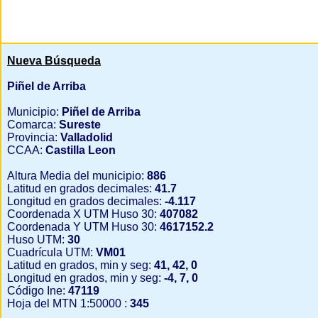
Nueva Búsqueda
Piñel de Arriba
Municipio:
Piñel de Arriba
Comarca:
Sureste
Provincia:
Valladolid
CCAA:
Castilla Leon
Altura Media del municipio:
886
Latitud en grados decimales:
41.7
Longitud en grados decimales:
-4.117
Coordenada X UTM Huso 30:
407082
Coordenada Y UTM Huso 30:
4617152.2
Huso UTM:
30
Cuadrícula UTM:
VM01
Latitud en grados, min y seg:
41, 42, 0
Longitud en grados, min y seg:
-4, 7, 0
Código Ine:
47119
Hoja del MTN 1:50000 :
345