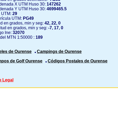
denada X UTM Huso 30:
147262
denada Y UTM Huso 30:
4699465.5
 UTM:
29
rícula UTM:
PG49
ud en grados, min y seg:
42, 22, 0
tud en grados, min y seg:
-7, 17, 0
o Ine:
32070
 del MTN 1:50000 :
189
eles de Ourense
Campings de Ourense
pos de Golf Ourense
Códigos Postales de Ourense
o Legal