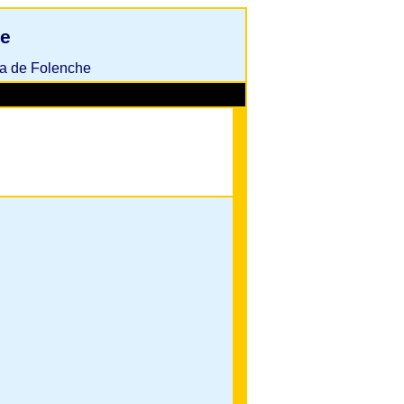
se
ña de Folenche