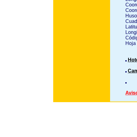
Coor
Coor
Huso
Cuad
Latit
Longi
Códig
Hoja
Hot
Cam
Avis