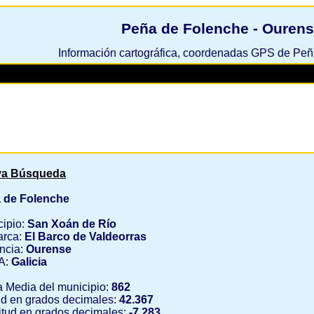
Peña de Folenche - Ouren
Información cartográfica, coordenadas GPS de Pe
a Búsqueda
 de Folenche
cipio:
San Xoán de Río
rca:
El Barco de Valdeorras
ncia:
Ourense
A:
Galicia
a Media del municipio:
862
ud en grados decimales:
42.367
tud en grados decimales:
-7.283