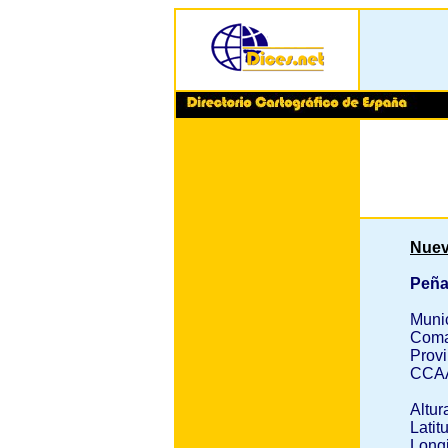
Nuev
Peña
Muni
Coma
Provi
CCA
Altur
Latit
Longi