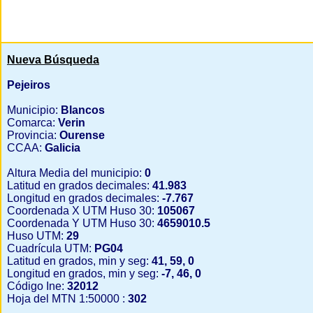
Nueva Búsqueda
Pejeiros
Municipio:
Blancos
Comarca:
Verin
Provincia:
Ourense
CCAA:
Galicia
Altura Media del municipio:
0
Latitud en grados decimales:
41.983
Longitud en grados decimales:
-7.767
Coordenada X UTM Huso 30:
105067
Coordenada Y UTM Huso 30:
4659010.5
Huso UTM:
29
Cuadrícula UTM:
PG04
Latitud en grados, min y seg:
41, 59, 0
Longitud en grados, min y seg:
-7, 46, 0
Código Ine:
32012
Hoja del MTN 1:50000 :
302