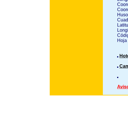
Coor
Coor
Huso
Cuad
Latit
Longi
Códig
Hoja
Hot
Cam
Avis