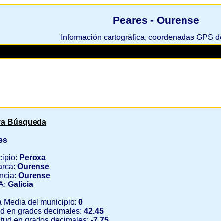
Peares - Ourense
Información cartográfica, coordenadas GPS 
a Búsqueda
es
cipio:
Peroxa
rca:
Ourense
ncia:
Ourense
A:
Galicia
a Media del municipio:
0
ud en grados decimales:
42.45
tud en grados decimales:
-7.75