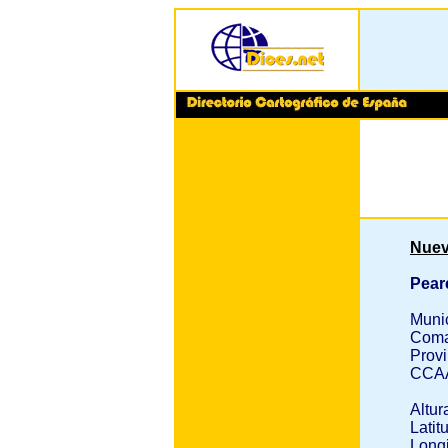
Nuev
Pear
Muni
Coma
Provi
CCA
Altur
Latit
Longi