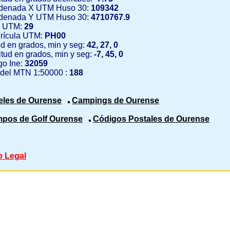
denada X UTM Huso 30:
109342
denada Y UTM Huso 30:
4710767.9
 UTM:
29
rícula UTM:
PH00
ud en grados, min y seg:
42, 27, 0
tud en grados, min y seg:
-7, 45, 0
o Ine:
32059
 del MTN 1:50000 :
188
eles de Ourense
Campings de Ourense
pos de Golf Ourense
Códigos Postales de Ourense
o Legal