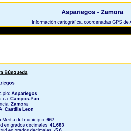
Aspariegos - Zamora
Información cartográfica, coordenadas GPS de
a Búsqueda
riegos
cipio:
Aspariegos
rca:
Campos-Pan
ncia:
Zamora
A:
Castilla Leon
a Media del municipio:
667
ud en grados decimales:
41.683
tud en grados decimales:
-5.6