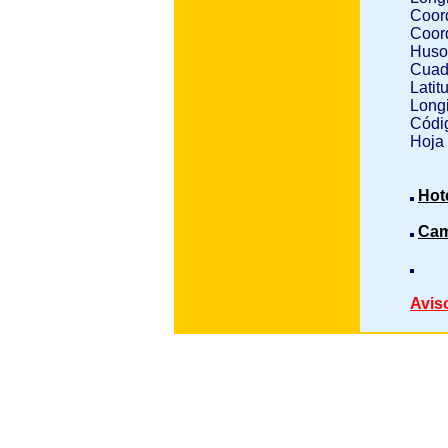
Coor
Coor
Huso
Cuad
Latit
Longi
Códig
Hoja
Hot
Cam
Avis