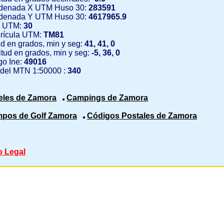
denada X UTM Huso 30:
283591
denada Y UTM Huso 30:
4617965.9
 UTM:
30
rícula UTM:
TM81
ud en grados, min y seg:
41, 41, 0
tud en grados, min y seg:
-5, 36, 0
o Ine:
49016
 del MTN 1:50000 :
340
eles de Zamora
Campings de Zamora
pos de Golf Zamora
Códigos Postales de Zamora
o Legal