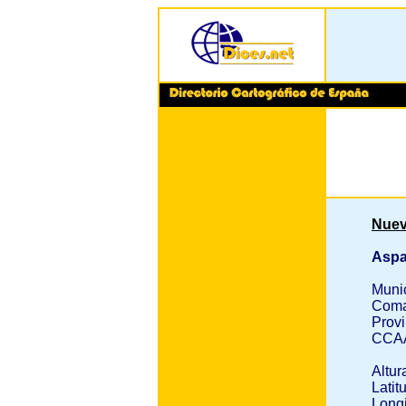
Nuev
Aspa
Muni
Coma
Provi
CCA
Altur
Latit
Longi