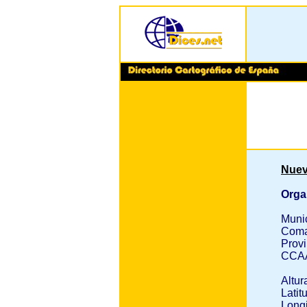
Nuev
Orga
Muni
Coma
Provi
CCA
Altur
Latit
Longi