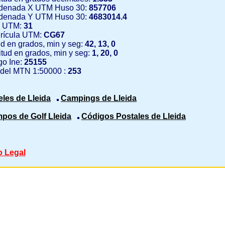
denada X UTM Huso 30:
857706
denada Y UTM Huso 30:
4683014.4
 UTM:
31
rícula UTM:
CG67
ud en grados, min y seg:
42, 13, 0
tud en grados, min y seg:
1, 20, 0
o Ine:
25155
 del MTN 1:50000 :
253
eles de Lleida
Campings de Lleida
pos de Golf Lleida
Códigos Postales de Lleida
o Legal