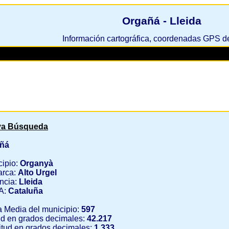
Orgañá - Lleida
Información cartográfica, coordenadas GPS 
a Búsqueda
ñá
cipio:
Organyà
rca:
Alto Urgel
ncia:
Lleida
A:
Cataluña
a Media del municipio:
597
ud en grados decimales:
42.217
tud en grados decimales:
1.333