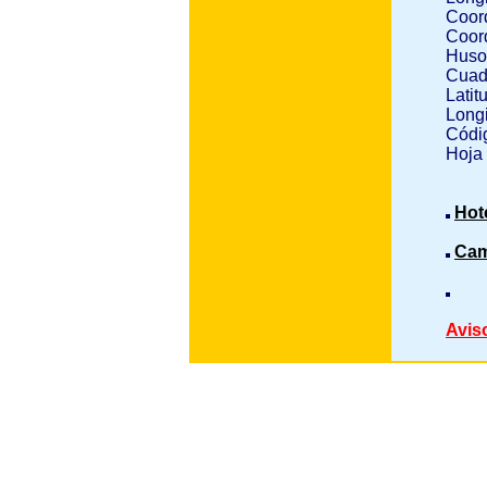
Coor
Coor
Huso
Cuad
Latit
Longi
Códig
Hoja
Hot
Cam
Avis