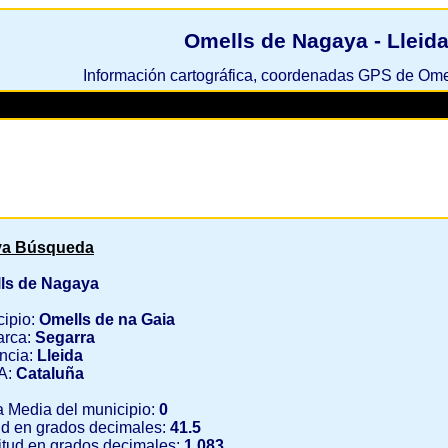
Omells de Nagaya - Lleid
Información cartográfica, coordenadas GPS de Om
a Búsqueda
ls de Nagaya
cipio:
Omells de na Gaia
rca:
Segarra
ncia:
Lleida
A:
Cataluña
a Media del municipio:
0
ud en grados decimales:
41.5
tud en grados decimales:
1.083