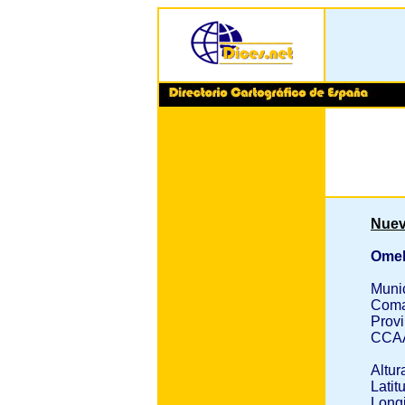
Nuev
Omel
Muni
Coma
Provi
CCA
Altur
Latit
Longi