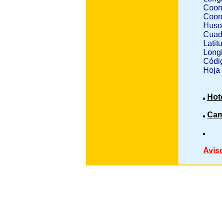
Coor
Coor
Huso
Cuad
Latit
Longi
Códig
Hoja
Hot
Cam
Avis