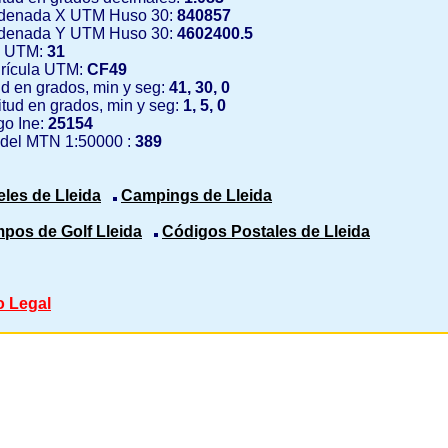
denada X UTM Huso 30:
840857
denada Y UTM Huso 30:
4602400.5
 UTM:
31
rícula UTM:
CF49
ud en grados, min y seg:
41, 30, 0
tud en grados, min y seg:
1, 5, 0
o Ine:
25154
 del MTN 1:50000 :
389
eles de Lleida
Campings de Lleida
pos de Golf Lleida
Códigos Postales de Lleida
o Legal