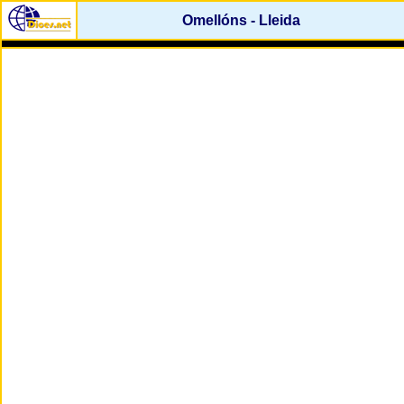
Omellóns - Lleida