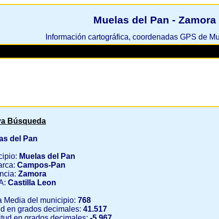
Muelas del Pan - Zamora
Información cartográfica, coordenadas GPS de M
a Búsqueda
as del Pan
cipio:
Muelas del Pan
rca:
Campos-Pan
ncia:
Zamora
A:
Castilla Leon
a Media del municipio:
768
ud en grados decimales:
41.517
tud en grados decimales:
-5.967