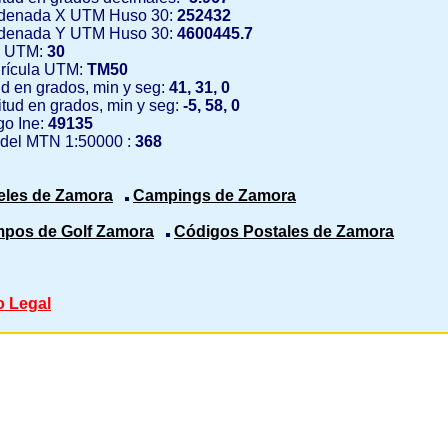
denada X UTM Huso 30:
252432
denada Y UTM Huso 30:
4600445.7
 UTM:
30
rícula UTM:
TM50
ud en grados, min y seg:
41, 31, 0
tud en grados, min y seg:
-5, 58, 0
o Ine:
49135
 del MTN 1:50000 :
368
eles de Zamora
Campings de Zamora
pos de Golf Zamora
Códigos Postales de Zamora
o Legal