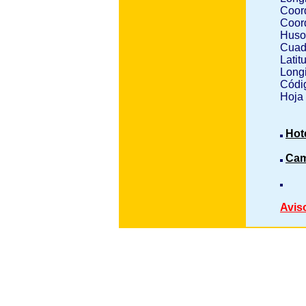
Coor
Coor
Huso
Cuad
Latit
Longi
Códig
Hoja
Hot
Cam
Avis