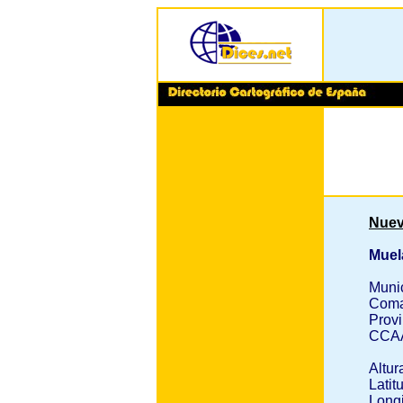
Nuev
Muel
Muni
Coma
Provi
CCA
Altur
Latit
Longi