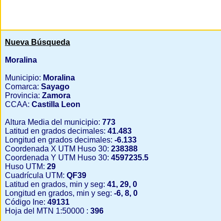
Nueva Búsqueda
Moralina
Municipio:
Moralina
Comarca:
Sayago
Provincia:
Zamora
CCAA:
Castilla Leon
Altura Media del municipio:
773
Latitud en grados decimales:
41.483
Longitud en grados decimales:
-6.133
Coordenada X UTM Huso 30:
238388
Coordenada Y UTM Huso 30:
4597235.5
Huso UTM:
29
Cuadrícula UTM:
QF39
Latitud en grados, min y seg:
41, 29, 0
Longitud en grados, min y seg:
-6, 8, 0
Código Ine:
49131
Hoja del MTN 1:50000 :
396