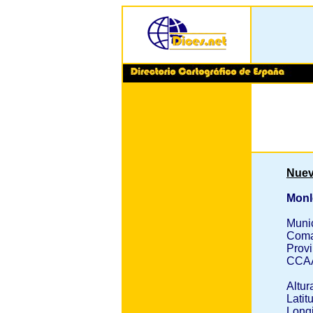
Nuev
Monl
Muni
Coma
Provi
CCA
Altur
Latit
Longi