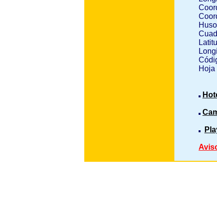
Coor
Coor
Huso
Cuad
Latit
Longi
Códig
Hoja
Hot
Cam
Pla
Avis