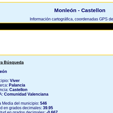
Monleón - Castellon
Información cartográfica, coordenadas GPS d
a Búsqueda
eón
cipio:
Viver
rca:
Palancia
ncia:
Castellon
A:
Comunidad Valenciana
a Media del municipio:
546
ud en grados decimales:
39.95
tud en grados decimales:
-0.667