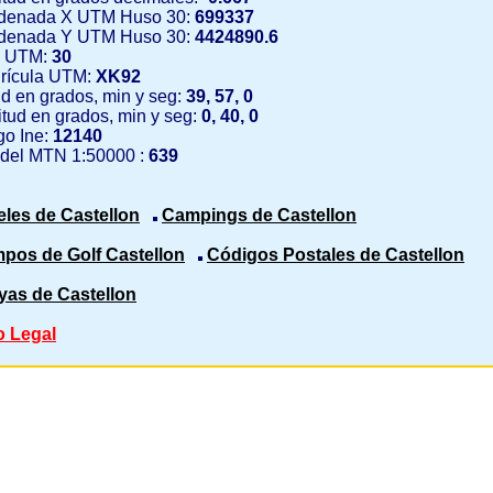
denada X UTM Huso 30:
699337
denada Y UTM Huso 30:
4424890.6
 UTM:
30
rícula UTM:
XK92
ud en grados, min y seg:
39, 57, 0
tud en grados, min y seg:
0, 40, 0
o Ine:
12140
 del MTN 1:50000 :
639
eles de Castellon
Campings de Castellon
pos de Golf Castellon
Códigos Postales de Castellon
yas de Castellon
o Legal