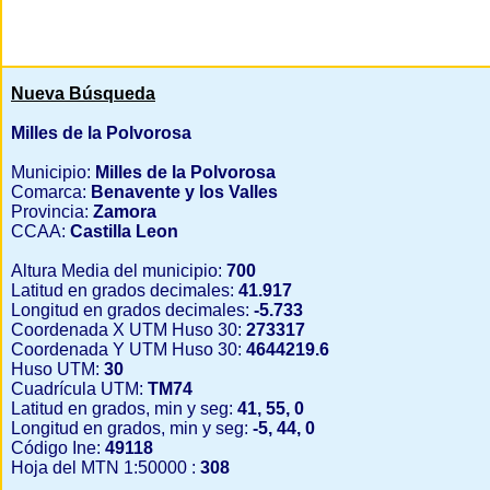
Nueva Búsqueda
Milles de la Polvorosa
Municipio:
Milles de la Polvorosa
Comarca:
Benavente y los Valles
Provincia:
Zamora
CCAA:
Castilla Leon
Altura Media del municipio:
700
Latitud en grados decimales:
41.917
Longitud en grados decimales:
-5.733
Coordenada X UTM Huso 30:
273317
Coordenada Y UTM Huso 30:
4644219.6
Huso UTM:
30
Cuadrícula UTM:
TM74
Latitud en grados, min y seg:
41, 55, 0
Longitud en grados, min y seg:
-5, 44, 0
Código Ine:
49118
Hoja del MTN 1:50000 :
308