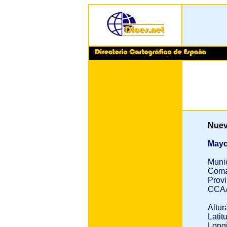
Nuev
Mayo
Muni
Coma
Provi
CCA
Altur
Latit
Longi