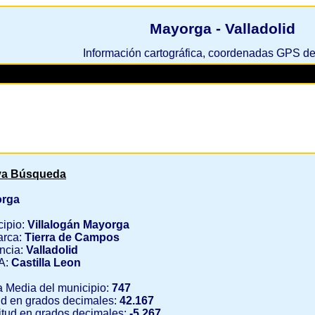
Mayorga - Valladolid
Información cartográfica, coordenadas GPS d
a Búsqueda
rga
cipio:
Villalogán Mayorga
rca:
Tierra de Campos
ncia:
Valladolid
A:
Castilla Leon
a Media del municipio:
747
ud en grados decimales:
42.167
tud en grados decimales:
-5.267