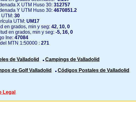
denada X UTM Huso 30:
312757
denada Y UTM Huso 30:
4670851.2
 UTM:
30
rícula UTM:
UM17
ud en grados, min y seg:
42, 10, 0
tud en grados, min y seg:
-5, 16, 0
o Ine:
47084
 del MTN 1:50000 :
271
eles de Valladolid
Campings de Valladolid
pos de Golf Valladolid
Códigos Postales de Valladolid
o Legal