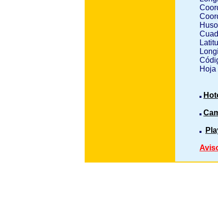
Coor
Coor
Huso
Cuad
Latit
Longi
Códig
Hoja
Hot
Cam
Pla
Avis