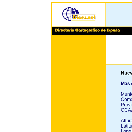
Nuev
Mas 
Muni
Coma
Provi
CCA
Altur
Latit
Longi