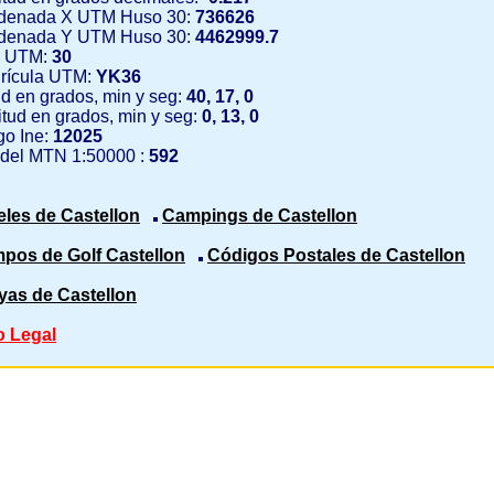
denada X UTM Huso 30:
736626
denada Y UTM Huso 30:
4462999.7
 UTM:
30
rícula UTM:
YK36
ud en grados, min y seg:
40, 17, 0
tud en grados, min y seg:
0, 13, 0
o Ine:
12025
 del MTN 1:50000 :
592
eles de Castellon
Campings de Castellon
pos de Golf Castellon
Códigos Postales de Castellon
yas de Castellon
o Legal