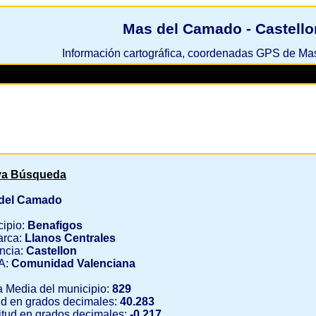
Mas del Camado - Castello
Información cartográfica, coordenadas GPS de M
a Búsqueda
del Camado
cipio:
Benafigos
rca:
Llanos Centrales
ncia:
Castellon
A:
Comunidad Valenciana
a Media del municipio:
829
ud en grados decimales:
40.283
tud en grados decimales:
-0.217